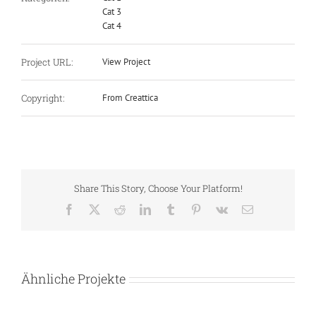
Cat 3
Cat 4
Project URL:
View Project
Copyright:
From Creattica
Share This Story, Choose Your Platform!
Facebook
X
Reddit
LinkedIn
Tumblr
Pinterest
Vk
E-
Mail
Ähnliche Projekte