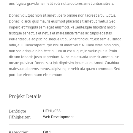
uns fugiats gravida nam elit vols nulla dolores amet untras sitsers.
Donec volutpat nibh sit amet libero ornare non laoreet arcu luctus.
Donec id arcu quis mauris euismod placerat sit amet ut metus. Sed
imperdiet fringilla sem eget euismod. Pellentesque habitant morbi
tristique senectus et netus et malesuada fames ac turpis egestas.
Pellentesque adipiscing, neque ut pulvinar tincidunt, est sem euismod
odio, eu ullamcorper turpis nisl sit amet velit. Nullam vitae nibh odio,
non scelerisque nibh. Vestibulum ut est augue, in varius purus. Proin
dictum lobortis justo at pretium. Nunc malesuada ante sit amet purus
ornare pulvinar. Donec suscipit dignissim ipsum at euismod. Curabitur
malesuada lorems metus adipiscing in vehicula quam commodo. Sed
porttitor elementum elementum.
Projekt Details
Benötigte
HTML/CSS
Fähigkeiten:
Web Development
Kategorien:
Cat 1