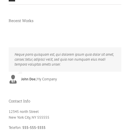
Recent Works
Neque porro quisquam est, qui dolorem ipsum quia dolor sit amet,
Aliquam erat volutpat. Quisque at est id ligula facilisis laoreet eget
consec tetur, adipisci velit, sed quia non numquam eius modi
pulvinar nibh. Suspendisse at ultrices dui. Curabitur ac felis arcu
tempora voluptas amets unser.
sadips ipsums fugiats nemis.
John Doe
Luke Beck
,
My Company
,
Theme Fusion
Contact Info
12345 north Street
New York City, NY 555555
Telefon:
555-555-5555